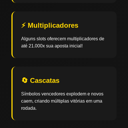
⚡ Multiplicadores
Alguns slots oferecem multiplicadores de
até 21.000x sua aposta inicial!
🔄 Cascatas
Símbolos vencedores explodem e novos
caem, criando múltiplas vitórias em uma
rodada.