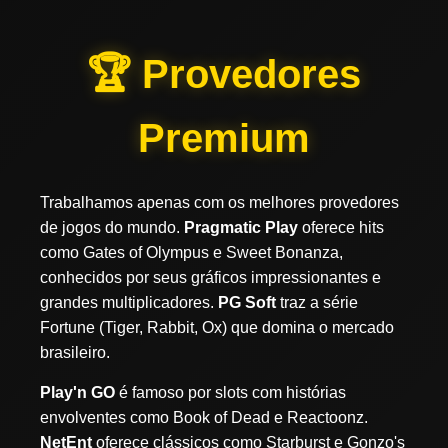
🏆 Provedores
Premium
Trabalhamos apenas com os melhores provedores
de jogos do mundo.
Pragmatic Play
oferece hits
como Gates of Olympus e Sweet Bonanza,
conhecidos por seus gráficos impressionantes e
grandes multiplicadores.
PG Soft
traz a série
Fortune (Tiger, Rabbit, Ox) que domina o mercado
brasileiro.
Play'n GO
é famoso por slots com histórias
envolventes como Book of Dead e Reactoonz.
NetEnt
oferece clássicos como Starburst e Gonzo's