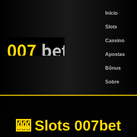
Início
Slots
Cassino
Apostas
Bônus
Sobre
🎰 Slots 007bet