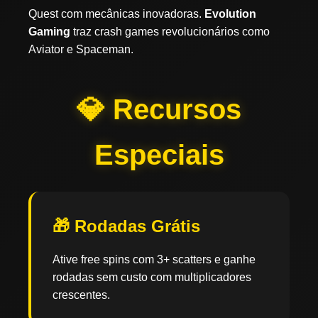
Quest com mecânicas inovadoras.
Evolution
Gaming
traz crash games revolucionários como
Aviator e Spaceman.
💎 Recursos
Especiais
🎁 Rodadas Grátis
Ative free spins com 3+ scatters e ganhe
rodadas sem custo com multiplicadores
crescentes.