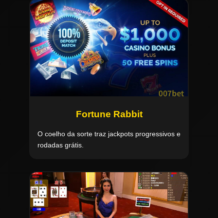
Fortune Rabbit
O coelho da sorte traz jackpots progressivos e
rodadas grátis.