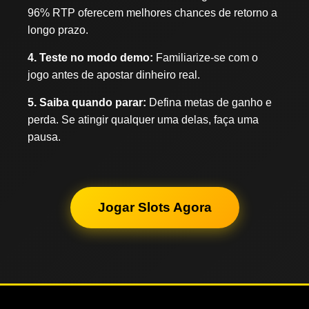
96% RTP oferecem melhores chances de retorno a
longo prazo.
4. Teste no modo demo:
Familiarize-se com o
jogo antes de apostar dinheiro real.
5. Saiba quando parar:
Defina metas de ganho e
perda. Se atingir qualquer uma delas, faça uma
pausa.
Jogar Slots Agora