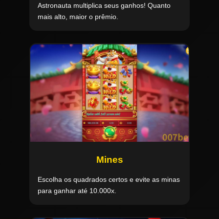
Astronauta multiplica seus ganhos! Quanto
mais alto, maior o prêmio.
Mines
Escolha os quadrados certos e evite as minas
para ganhar até 10.000x.